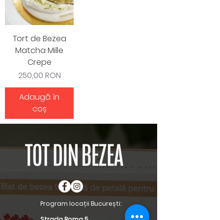
Tort de Bezea
Matcha Mille
Crepe
Preț
250,00 RON
Adaugă în
coș
Program locații București:
Strada Roma 5