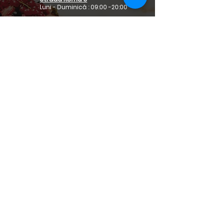
Luni - Duminică : 09:00 -20:00
Globalworth Campus C
Luni - Duminică : 09:00 - 18:00
0757 070 340
intre orele 8 - 17
0757 070 341
intre orele 17 - 20
simona@tortdebezea.com
maria@tortdebezea.com
În zilele de sărbătoare, programul
cofetăriei poate varia în funcție de
volumul comenzilor.
Program redus de Sărbători - Crăciun,
Paste, Revelion
Program prelungit in zile de
sărbătoare, precum: 1 Martie, 8 Martie,
15 August
Politica de Confidențialitate (GDPR)
Termeni și Condiții