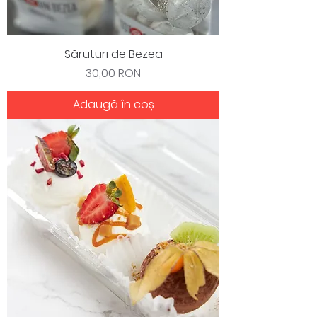
Săruturi de Bezea
Preț
30,00 RON
Adaugă în coș