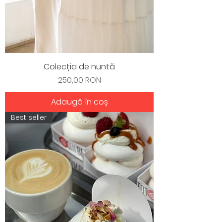
Colecția de nuntă
Preț
250,00 RON
Adaugă în coș
Best seller