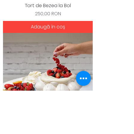
Tort de Bezea la Bol
Preț
250,00 RON
Adaugă în coș
Servicii deplasare cofetar locație