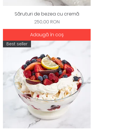
Săruturi de bezea cu cremă
Preț
250,00 RON
Adaugă în coș
Best seller