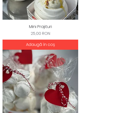
Mini Prajituri
Preț
25,00 RON
Adaugă în coș