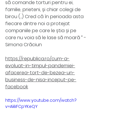
să comande torturi pentru ei, 
familie, prieteni, și chiar colegi de 
birou (...) Cred că în perioada asta 
fiecare dintre noi a protejat 
companiile pe care le știa și pe 
care nu voia să le lase să moară ” - 
Simona Crăciun 
https://republica.ro/cum-a-
evoluat-in-timpul-pandemiei-
afacerea-tort-de-bezea-un-
business-de-nisa-inceput-pe-
facebook
https://www.youtube.com/watch?
v=AkkFCpYKeQY