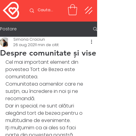
Postare
Simona Craciun
26 aug. 2021
1 min de citit
Despre comunitate și vise
Cel mai important element din 
povestea Tort de Bezea este 
comunitatea.
Comunitatea oamenilor care ne 
susțin, au încredere in noi și ne 
recomandă.
Dar in special, ne sunt alături 
alegând tort de bezea pentru o 
multitudine de evenimente. 
Iți mulțumim ca ai ales sa faci 
parte din povestea noastră. 