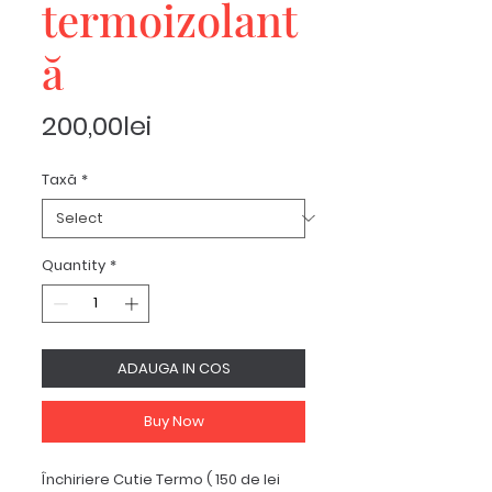
termoizolant
ă
Price
200,00lei
Taxă
*
Quantity
*
ADAUGA IN COS
Buy Now
Închiriere Cutie Termo ( 150 de lei