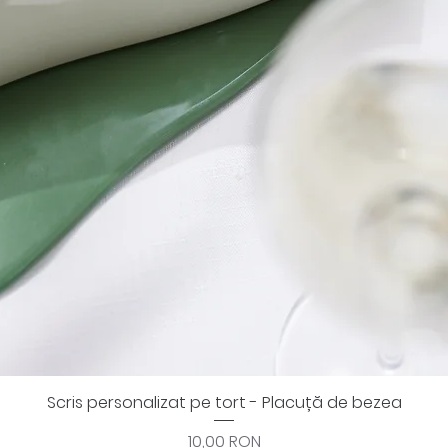
Scris personalizat pe tort - Placuță de bezea
Afișare rapidă
Preț
10,00 RON