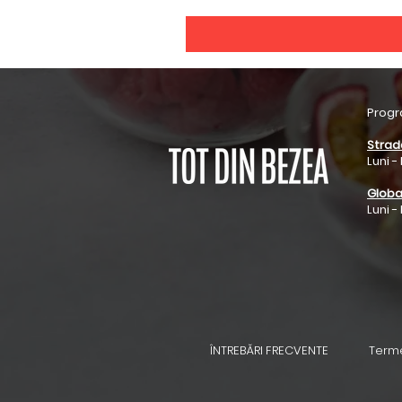
Progr
Strad
Luni -
Globa
Luni -
ÎNTREBĂRI FRECVENTE
Terme