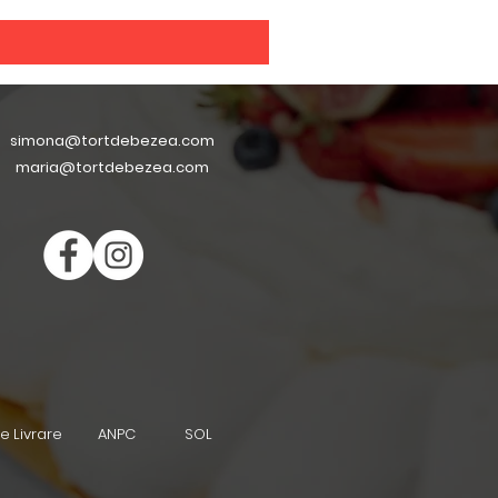
simona@tortdebezea.com
maria@tortdebezea.com
de Livrare
ANPC
SOL