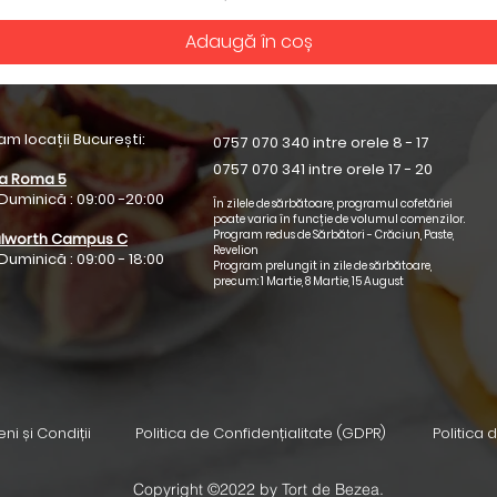
Adaugă în coș
am locații București:
0757 070 340 intre orele 8 - 17
0757 070 341 intre orele 17 - 20
a Roma 5
 Duminică : 09:00 -20:00
În zilele de sărbătoare, programul cofetăriei
poate varia în funcție de volumul comenzilor.
Program redus de Sărbători - Crăciun, Paste,
lworth Campus C
Revelion
 Duminică : 09:00 - 18:00
Program prelungit in zile de sărbătoare,
precum: 1 Martie, 8 Martie, 15 August
ni și Condiții
Politica de Confidențialitate (GDPR)
Politica 
Copyright ©2022 by Tort de Bezea.