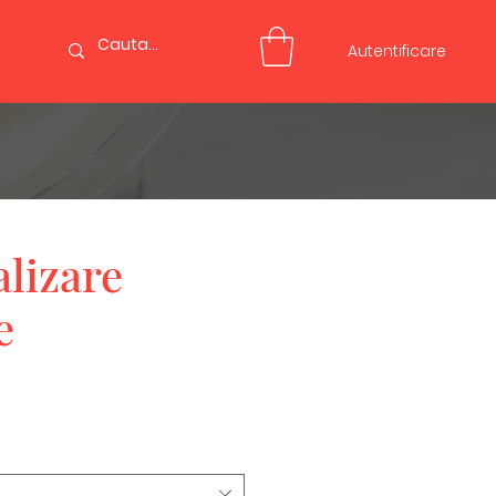
Autentificare
lizare
e
eț