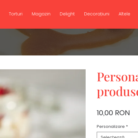
Torturi
Magazin
Delight
Decorațiuni
Altele
Persona
produs
Pr
10,00 RON
Personalizare
*
Selectează