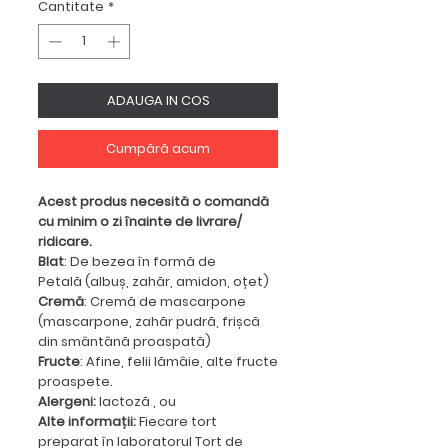
Cantitate
*
ADAUGA IN COS
Cumpără acum
Acest produs necesită o comandă
cu minim o zi înainte de livrare/
ridicare.
Blat
: De bezea în formă de
Petală (albuș, zahăr, amidon, oțet)
Cremă
: Cremă de mascarpone
(mascarpone, zahăr pudră, frișcă
din smântână proaspată)
Fructe
: Afine, felii lămâie, alte fructe
proaspete.
Alergeni:
lactoză , ou
Alte informații:
Fiecare tort
preparat în laboratorul Tort de