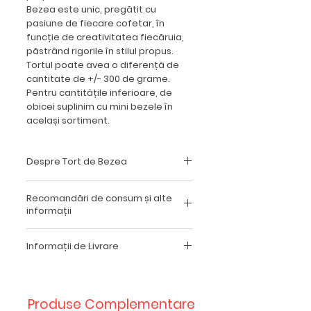
Bezea este unic, pregătit cu
pasiune de fiecare cofetar, în
funcție de creativitatea fiecăruia,
păstrând rigorile în stilul propus.
Tortul poate avea o diferență de
cantitate de +/- 300 de grame.
Pentru cantitățile inferioare, de
obicei suplinim cu mini bezele în
același sortiment.
Despre Tort de Bezea
Tort de Bezea este un atelier de
Recomandări de consum și alte
torturi si prajituri pe baza de bezea,
informații
cu un continut mai mic de zahar si
fructe din plin pe tot parcursul
Pentru a savura din plin torturile
anului. Venim in intampinarea
Informații de Livrare
noastre , avem cateva
clientilor nostri cu un produs
recomandari:
proaspat, facut din ingrediente
Comenzile sunt livrate din
Portia standard pentru o persoana
atent alese, potrivit pentru o
laboratorul nostru, din București,
este de 120 - 150 de grame.
multitudine de evenimente; precum
Alexandru Borneanu 10 - 16 şi ajung
Toate torturile sunt produse in ziua
Produse Complementare
Zile de nastere, Botezuri, ocazii