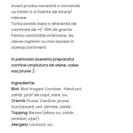
Acest produs necesită o comandă
cu minim o zi înainte de livrare/
ridicare.
Tortul poate avea o diferență de
cantitate de +/- 300 de grame.
Pentru cantitățile inferioare, de
obicei suplinim cu mini bezele în
același sortiment.
In perioada aceasta preparatul
contine umplutura de visine, caise
sau prune :)
Ingrediente
Blat
: Blat fraged. Conține: făină,unt,
zahăr, praf de copt, sare, ou.
Cremă
: Prune. Conține: prune,
scorțișoară, unt, lămâie, zahăr.
Topping
: Bezea (albuș ou, zahăr,
amidon, oțet).
Alergeni
: Lactoză, ou.