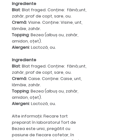
Ingrediente
Blat
: Blat fraged. Conține: făină,unt,
zahăr, praf de copt, sare, ou.
Cremă
: Visine. Conține: Visine, unt,
lămâie, zahăr.
Topping
: Bezea (albuș ou, zahăr,
amidon, oțet).
Alergeni
: Lactoză, ou.
Ingrediente
Blat
: Blat fraged. Conține: făină,unt,
zahăr, praf de copt, sare, ou.
Cremă
: Caise. Conține: Caise, unt,
lămâie, zahăr.
Topping
: Bezea (albuș ou, zahăr,
amidon, oțet).
Alergeni
: Lactoză, ou.
Alte informații: Fiecare tort
preparat în laboratorul Tort de
Bezea este unic, pregătit cu
pasiune de fiecare cofetar, în