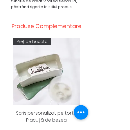
funcție de creativitatea fiecăruia,
păstrând rigorile în stilul propus.
Produse Complementare
Preț pe bucată
Scris personalizat pe tort -
Placuță de bezea